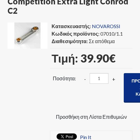
Competition Extra Light Conrod
C2
Κατασκευαστής:
NOVAROSSI
Κωδικός προϊόντος:
07010/1.1
Διαθεσιμότητα:
Σε απόθεμα
Τιμή:
39.90‎€
Ποσότητα:
-
+
ΠΡ
Κ
Προσθήκη στη Λίστα Επιθυμιών
Pin It