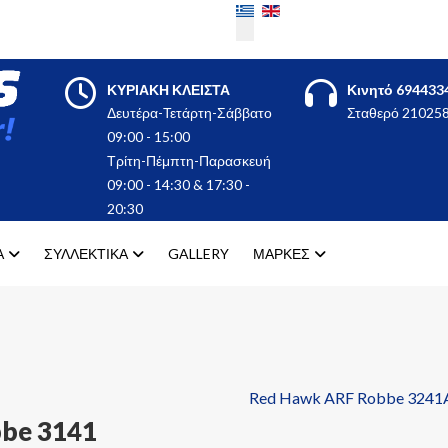
Επιλέξτε τη γλώσσα σας
ΚΥΡΙΑΚΗ ΚΛΕΙΣΤΑ
Κινητό 694433
Δευτέρα-Τετάρτη-Σάββατο
Σταθερό 21025
09:00 - 15:00
Τρίτη-Πέμπτη-Παρασκευή
09:00 - 14:30 & 17:30 -
20:30
Α
ΣΥΛΛΕΚΤΙΚΑ
GALLERY
ΜΑΡΚΕΣ
Red Hawk ARF Robbe 3241
be 3141