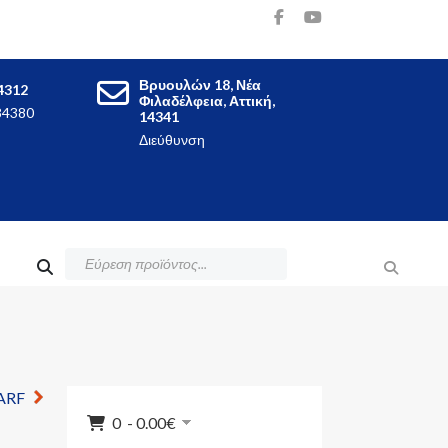
Βρυουλών 18, Νέα
4312
Φιλαδέλφεια, Αττική,
84380
14341
Διεύθυνση
ARF
0 - 0.00‎€