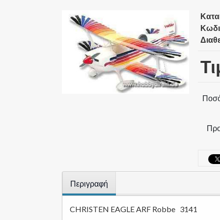
Κατα
Κωδι
Διαθ
Τι
Ποσό
Προ
Περιγραφή
CHRISTEN EAGLE ARF Robbe 3141