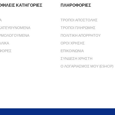
ΦΙΛΕΊΣ ΚΑΤΗΓΟΡΊΕΣ
ΠΛΗΡΟΦΟΡΊΕΣ
Α
ΤΡΌΠΟΙ ΑΠΟΣΤΟΛΉΣ
ΚΑΤΕΥΘΥΝΌΜΕΝΑ
ΤΡΌΠΟΙ ΠΛΗΡΩΜΉΣ
ΡΜΟΛΟΓΟΎΜΕΝΑ
ΠΟΛΙΤΙΚΉ ΑΠΟΡΡΉΤΟΥ
ΛΛΙΚΆ
ΌΡΟΙ ΧΡΉΣΗΣ
ΦΟΡΈΣ
ΕΠΙΚΟΙΝΩΝΊΑ
ΣΎΝΔΕΣΗ ΧΡΉΣΤΗ
Ο ΛΟΓΑΡΙΑΣΜΌΣ ΜΟΥ (ESHOP)