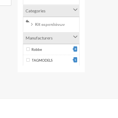
Categories
Kit αεροπλάνων
Manufacturers
Robbe
8
TAGMODELS
1