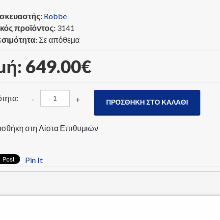
σκευαστής:
Robbe
κός προϊόντος:
3141
εσιμότητα:
Σε απόθεμα
μή:
649.00‎€
τητα:
-
+
ΠΡΟΣΘΉΚΗ ΣΤΟ ΚΑΛΆΘΙ
σθήκη στη Λίστα Επιθυμιών
Pin It